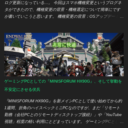
一度完成したスクリプトに機能を追加したり、処理を見直したり
ログ更新になっている…。 今回はスマホ機種変更というブログネ
する際は、新規作成時よりも試行錯誤が増える傾向にありまし
タができたので、機種変更の背景・機種選定について簡単にです
た。既存スクリプトの内容と要望を伝えると、機能追加や処理の
が書いていこうと思います。 機種変更の背景：OSアップデートの
見直しはしてくれるものの、 Geminiが全く無関係な箇所まで勝手
提供期間切れ 今まで、私はメイン機とサブ機を分けた2台体制で運
に改変してしまう ことが多々あり、それまで正常に動作していた
用してきました。 メイン： Xperia 1 V（SIMフリーモデル） サブ
処理まで壊れてしまうことが少なくありませんでした。 想定外の
（主にナビ用途）： Xperia Ace III（docomoモデル） この体制で
改変にイライラ： 禁止事項を伝えても、スクリプトが呼び出して
特に大きな不満なく使えていたのですが、両機共に OSアップデー
いるライブラリ関数を、全く実在しない関数名に勝手に置き換え
トの提供期間 が気になる時期に差し掛かりました。 特にサブ機の
るなど、 理解しがたい改変を平気でやらかす こともあり、正直な
Xperia Ace IIIは、 セキュリティアップデートの提供も終了 してし
ところイライラさせられる場面もありました。 まとめ 結果とし
まったため、この機会にまとめて見直しが必要だと判断。 そこ
て、Geminiの助けを借りてXからBlueskyへのクロス投稿は実現で
で、今年の冬ボーナスを機に、思い切って2台まとめて機種変更す
きましたが、想像していた以上に手間がかかったというのが正直
ることにしました。 メイン機：Xperia 1 VII（SIMフリーモデル）
ゲーミングPCとしての『MINISFORUM HX90G』、そして挙動を
な感想です。 それでも、GASの知識がほとんどない状態から今回
を選んだ理由 メイン機の乗り換え先は、慣れ親しんだ前機種と同
不安定にさせる伏兵
の機能を実現できたのは大きな収穫でした。今...
シリーズの Xperia 1 VII（SIMフリーモデル） を選択しました。
Xperia 1シリーズは、III（docomoモデル）からV（SIMフリーモデ
『MINISFORUM HX90G』を新メインPCとして使い始めてから約
ル）と使い続けている私にとって、今回もシリーズを踏襲したの
1週間、折角のハイスペックミニPCなのですが、まだ「リモート
は以下の理由からです。 (1) 総合的な満足度 これまでのXperia 1
勤務（会社PCとのリモートディスクトップ接続）」や「YouTube
シリーズで普段使いのパフォーマンスに不満がないこと。 また、
視聴」程度の軽い利用にとどまっています。 ゲーミングPCとして
VからSIMフリーモデルを使っていますが、 キャリアアプリに悩ま