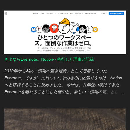
も通用するスペックなので、当然ゲームも楽しむつもりでSteam
されることもなく、機能差や価格差を考慮 すると満足度が高い状
ウィンターセールで「サイバーパンク2077」を購入してみたもの
態が続いているため。 (2) デザイン性 結局のところ、Xperiaのデ
の、プレイする時間をなかなか確保できず…orz なので今回は、
ザインが好みに合っていること。 (3) 性能への魅力 引き続き魅力
スクウェア・エニックスが提供しているファイナルファンタジー
を感じるカメラの進化と、Snapdragon搭載機としての高い省電力
公式ベンチマークソフトを使って、『MINISFORUM HX90G』で
性。 発売当初、VIIは製造工程不備による不具合が話題になりまし
どのくらいゲームが快適に動くかを実感だけでもしてみようと思
たが、その後、販売が再開され品質問題もクリアになったため、
いますｗ ファイナルファンタジー公式ベンチマークソフトでの評
個人...
価 ① ファイナルファンタジーXIV: 暁月のフィナーレ ベンチマー
ク ■条件 最高画質 解像度：1920✕1080 フルスクリーン ■測定結
さよならEvernote。Notionへ移行した理由と記録
果 「非常に快適」 の評価いただきました。 実際にベンチマーク中
の画面見ていても、きれいで動きも十分なめらかに感じました
2010年から私の「情報の置き場所」として定着していた
ね。 ② FINAL FANTASY XV WINDOWS EDITION ベンチマーク ■
Evernote。ですが、先日ついにその運用に区切りを付け、Notion
条件 高画質 解像度：1920✕1080 フルスクリーン ■測定結果 FF14
へと移行することに決めました。 今回は、長年使い続けてきた
と違って、流石に高画質だと 「快適」 まで評価が落ちましたが、
Evernoteを離れることにした理由と、新しい「情報の箱」として
ベンチマーク中の画面を見る限り、高画質であれだけ動けば十分
Notionをどう構築したのか、その記録を残しておこうと思いま
だなとも思いました。 【参考】ベンチマーク中のCPU温度 2つの
す。 Evernoteを離れる理由 Evernoteを使い始めたのは2010年の
ベンチマークソフトを回してもCUPの最高温度は90℃で抑えられ
こと。当時はあらゆるメモやウェブクリップを放り込む、まさに
ている模様。ゲームのベンチマークならGPU温度の方を図るぺき
自分の「第二の脳」のような存在でした。 しかし、ここ数年で状
だったかなとブログ記事書きながら思いましたが、それでもしっ
況は大きく変わりました。 一番の理由は、やはり 料金の大幅な高