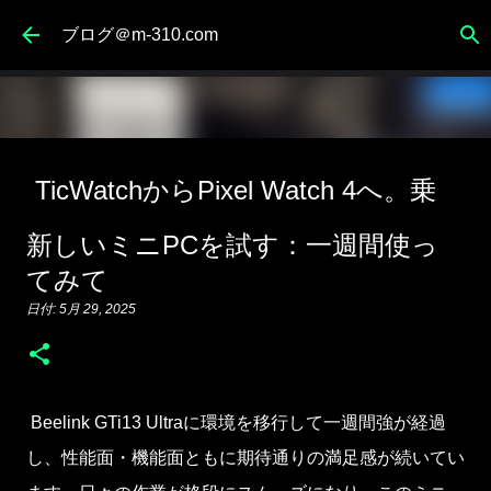
スキップしてメイン コンテンツに移動
ブログ＠m-310.com
TicWatchからPixel Watch 4へ。乗
り換えの理由と1週間使ってみての
新しいミニPCを試す：一週間使っ
感想
てみて
日付:
5月 30, 2026
ガジェット
日記
日付:
5月 29, 2025
0
Beelink GTi13 Ultraに環境を移行して一週間強が経過
し、性能面・機能面ともに期待通りの満足感が続いてい