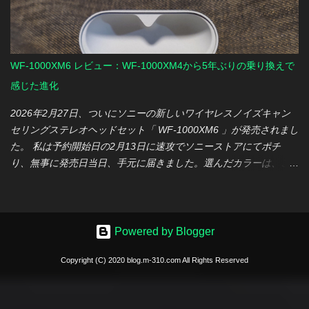
かり排熱が機能していることを改めて実感。 【番外編】挙動を不
騰 です。利用開始当初に比べると、年間利用料は3倍（9,300円/
安定にさせる思わぬ（？）伏兵登場… ファイナルファンタジー公
年）にまで膨らんでいました。 さらに決定打となったのは、最新
式ベンチマークソフトでの評価ははだいぶ優秀でしたが、思わぬ
のプラン体系の変更です。今のスペックを維持しようとすると、
ところから 『MINISFORUM HX90G』の挙動を不安定にさせる伏
次回更新時にはさらに上位のプランへの加入が必須となることが
WF-1000XM6 レビュー：WF-1000XM4から5年ぶりの乗り換えで
兵 が現れました…それは 「ウィルスバスター」！！ ベン...
分かりました。 「これ以上の出費は、さすがにバカバカしいか
感じた進化
な」 というのが、正直な心境です。 料金が上がる一方で、機能は
肥大化し、それとは裏腹に基本的なスペックや安定性はかえって
2026年2月27日、ついにソニーの新しいワイヤレスノイズキャン
改悪されているように感じます。動作の重さなど、使い勝手の悪
セリングステレオヘッドセット「 WF-1000XM6 」が発売されまし
化が進むなかで、 費用対効果は完全に崩壊してしまいました。 そ
た。 私は予約開始日の2月13日に速攻でソニーストアにてポチ
んなサービスへの不信感が積み重なり、14年間の歴史に終止符を
り、無事に発売日当日、手元に届きました。選んだカラーは、こ
打つことにしました。 移行先にNotionを選んだ理由 Evernoteに代
れまで約5年間愛用してきた先々代モデル「WF-1000XM4」と同
わるツールをネットや動画で色々と探した結果、最終的に辿り着
じ、肌馴染みの良い プラチナシルバー です。 詳細なスペックや機
いたのがNotionでした。 ただ、最初の印象は「自由度が高すぎ
能については、すでに多くのメディアやガジェット系の方々が語
て、使いこなすのが大変そう」というもの。カスタマイズ性の高
り尽くしている感もありますので、今回は「なぜ私が買い替えた
Powered by Blogger
さが、逆にとっつきにくさを感じさせていたのです。 それでも
のか」という理由と、到着直後のファーストインプレッションを
Notionを選んだのには、3つの理由があります。 本質の再定義：
Copyright (C) 2020 blog.m-310.com All Rights Reserved
綴ってみたいと思います。 買い替えの決め手は「熟成」への期待
Notionを「高機能なツール」ではなく 「シンプルなデータベー
今回、WF-1000XM6の購入に踏み切った理由は、主に2つありま
ス」 だと捉えることにしました。 「データの収集と整理」という
す。 バッテリーの経年劣化 これが一番の理由かもしれません。約
本来の目的に絞れば、 それほど難しくないと気づいたのです。 無