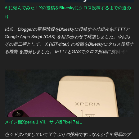
AIに頼んでみた！Xの投稿をBlueskyにクロス投稿するまでの道の
り
以前、Bloggerの更新情報をBlueskyに投稿する仕組みをIFTTTと
Google Apps Script (GAS) を組み合わせて構築しました。今回は
その第二弾として、 X (旧Twitter) の投稿をBlueskyにクロス投稿す
る機能 を開発しました。 IFTTTとGASでクロス投稿に挑戦 今回も
前回と同様に、IFTTTとGASを連携させて機能を実現していま
す。前回との大きな違いは、 GASスクリプトの大部分をGeminiに
作成してもらった点 です。 Geminiを使ってみて感じたこと 実際
にGeminiにスクリプト作成を依頼する中で、いくつかの気づきが
ありました。 良い点 新規スクリプト作成がとにかく手軽： GAS
に詳しくなくても、要望を伝えるだけで、ある程度動作するスク
リプトを提示してくれるため、開発の手間が大幅に削減されまし
た。 バグ修正や改修の柔軟性： バグが発生した場合でも、動作ロ
グを伝えれば修正してくれますし、参考になりそうなサイトの
メイン機Xperia 1 VII、サブ機Pixel 7aに
URLを共有すれば、それを踏まえて改修してくれるのは非常に便
利でした。 難しい点 既存スクリプトへの機能追加や処理見直し：
色々ドタバタしていて半年ぶりの投稿です…なんか半年周期のブ