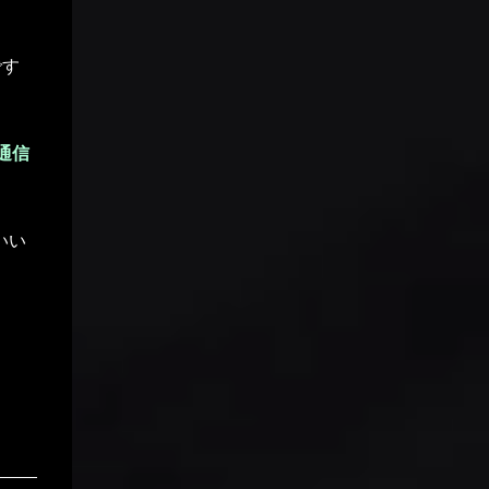
比べると確実に 軽量化 されています。 体積
も約11%小型化されており、形状のブラッシ
ュアップも相まって、耳への圧迫感がかなり
です
軽減されました。「着けている」という感覚
がスッと軽くなった印象です。 2. ノイズキ
ャンセリングと接続の安定性 XM4とXM6の
通信
両方を持ち出して外で聴き比べてみました。
XM4の時点でも、音を流せば周囲の雑音は
ほぼ気にならないレベルでしたが、XM6は
いい
そこからさらに磨きがかかり、静寂の質が一
段上が...