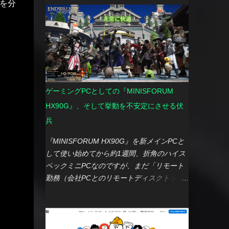
クを分
えて改修してくれるのは非常に便利でした。
提供期間切れ 今まで、私はメイン機とサブ
難しい点 既存スクリプトへの機能追加や処
機を分けた2台体制で運用してきました。 メ
理見直し： 一度完成したスクリプトに機能
イン： Xperia 1 V（SIMフリーモデル） サ
を追加したり、処理を見直したりする際は、
ブ（主にナビ用途）： Xperia Ace
新規作成時よりも試行錯誤が増える傾向にあ
III（docomoモデル） この体制で特に大きな
りました。既存スクリプトの内容と要望を伝
不満なく使えていたのですが、両機共に OS
えると、機能追加や処理の見直しはしてくれ
アップデートの提供期間 が気になる時期に
ゲーミングPCとしての『MINISFORUM
るものの、 Geminiが全く無関係な箇所まで
差し掛かりました。 特にサブ機のXperia
HX90G』、そして挙動を不安定にさせる伏
勝手に改変してしまう ことが多々あり、そ
Ace IIIは、 セキュリティアップデートの提
れまで正常に動作していた処理まで壊れてし
兵
供も終了 してしまったため、この機会にま
まうことが少なくありませんでした。 想定
とめて見直しが必要だと判断。 そこで、今
『MINISFORUM HX90G』を新メインPCと
外の改変にイライラ： 禁止事項を伝えて
年の冬ボーナスを機に、思い切って2台まと
して使い始めてから約1週間、折角のハイス
も、スクリプトが呼び出しているライブラリ
めて機種変更することにしました。 メイン
ペックミニPCなのですが、まだ「リモート
関数を、全く実在しない関数名に勝手に置き
機：Xperia 1 VII（SIMフリーモデル）を選
勤務（会社PCとのリモートディスクトップ
換えるなど、 理解しがたい改変を平気でや
んだ理由 メイン機の乗り換え先は、慣れ親
接続）」や「YouTube視聴」程度の軽い利用
らかす こともあり、正直なところイライラ
しんだ前機種と同シリーズの Xperia 1
にとどまっています。 ゲーミングPCとして
させられる場面もありました。 まとめ 結果
VII（SIMフリーモデル） を選択しました。
も通用するスペックなので、当然ゲームも楽
として、Geminiの助けを借りてXから
Xperia 1シリーズは、III（docomoモデル）
しむつもりでSteamウィンターセールで「サ