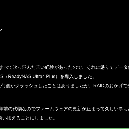
スキップしてメイン コンテンツに移動
し
tch 4へ。乗り換えの理由と1週間使ってみての感
がすべて吹っ飛んだ苦い経験があったので、それに懲りてデータ
adyNAS Ultra4 Plus）を導入しました。
Dは何個かクラッシュしたことはありましたが、RAIDのおかげで
0年前の代物なのでファームウェアの更新が止まって久しい事も
買い換えることにしました。