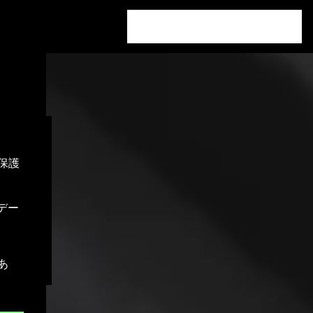
想
保護
デー
あ