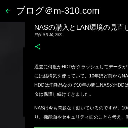
ブログ＠m-310.com
NASの購入とLAN環境の見直
日付:
9月 30, 2021
TicWatchからPixel Wa
過去に何度かHDDがクラッシュしてデータ
日付:
5月 30, 2026
ガジェット
日記
には結構気を使っていて、10年ほど前からNAS（Re
0
HDDは消耗品なので10年の間にNASのHD
タは保護し続けてきました。
NASは今も問題なく動いているのですが、1
り、機能面やセキュリティ面のことを考え、