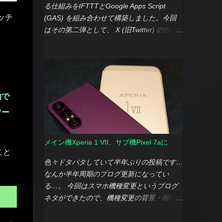
る仕組みをIFTTTとGoogle Apps Script
ッチ
(GAS) を組み合わせて構築しました。今回
はその第二弾として、 X (旧Twitter) の投稿
をBlueskyにクロス投稿する機能 を開発しま
した。 IFTTTとGASでクロス投稿に挑戦 今
回も前回と同様に、IFTTTとGASを連携させ
て機能を実現しています。前回との大きな違
いは、 GASスクリプトの大部分をGeminiに
的で
作成してもらった点 です。 Geminiを使って
ワー
みて感じたこと 実際にGeminiにスクリプト
作成を依頼する中で、いくつかの気づきがあ
りました。 良い点 新規スクリプト作成がと
メイン機Xperia 1 VII、サブ機Pixel 7aに
にかく手軽： GASに詳しくなくても、要望
こと
を伝えるだけで、ある程度動作するスクリプ
色々ドタバタしていて半年ぶりの投稿です…
トを提示してくれるため、開発の手間が大幅
なんか半年周期のブログ更新になってい
に削減されました。 バグ修正や改修の柔軟
る…。 今回はスマホ機種変更というブログ
性： バグが発生した場合でも、動作ログを
ネタができたので、機種変更の背景・機種選
伝えれば修正してくれますし、参考になりそ
定について簡単にですが書いていこうと思い
うなサイトのURLを共有すれば、それを踏ま
ます。 機種変更の背景：OSアップデートの