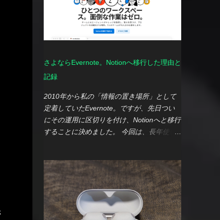
Blueskyへのクロス投稿は実現できました
からV（SIMフリーモデル）と使い続けてい
イバーパンク2077」を購入してみたもの
が、想像していた以上に手間がかかったとい
る私にとって、今回もシリーズを踏襲したの
の、プレイする時間をなかなか確保できず…
うのが正直な感想です。 それでも、GASの
は以下の理由からです。 (1) 総合的な満足度
orz なので今回は、 スクウェア・エニックス
知識がほとんどない状態から今回の機能を実
これまでのXperia 1シリーズで普段使いのパ
が提供しているファイナルファンタジー公式
現できたのは大きな収穫でした。今...
フォーマンスに不満がないこと。 また、Vか
ベンチマークソフトを使って、
らSIMフリーモデルを使っていますが、 キ
さよならEvernote。Notionへ移行した理由と
『MINISFORUM HX90G』でどのくらいゲ
ャリアアプリに悩まされることもなく、機能
記録
ームが快適に動くかを実感だけでもしてみよ
差や価格差を考慮 すると満足度が高い状態
うと思いますｗ ファイナルファンタジー公
2010年から私の「情報の置き場所」として
が続いているため。 (2) デザイン性 結局の
式ベンチマークソフトでの評価 ① ファイナ
定着していたEvernote。ですが、先日つい
ところ、Xperiaのデザインが好みに合ってい
ルファンタジーXIV: 暁月のフィナーレ ベン
にその運用に区切りを付け、Notionへと移行
ること。 (3) 性能への魅力 引き続き魅力を
チマーク ■条件 最高画質 解像度：
することに決めました。 今回は、長年使い
感じるカメラの進化と、Snapdragon搭載機
1920✕1080 フルスクリーン ■測定結果 「非
続けてきたEvernoteを離れることにした理
としての高い省電力性。 発売当初、VIIは製
常に快適」 の評価いただきました。 実際に
由と、新しい「情報の箱」としてNotionをど
造工程不備による不具合が話題になりました
ベンチマーク中の画面見ていても、きれいで
う構築したのか、その記録を残しておこうと
が、その後、販売が再開され品質問題もクリ
動きも十分なめらかに感じましたね。 ②
思います。 Evernoteを離れる理由 Evernote
アになったため、個人...
FINAL FANTASY XV WINDOWS EDITION
を使い始めたのは2010年のこと。当時はあ
ベンチマーク ■条件 高画質 解像度：
らゆるメモやウェブクリップを放り込む、ま
1920✕1080 フルスクリーン ■測定結果
さ
さに自分の「第二の脳」のような存在でし