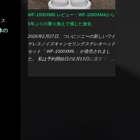
FF14と違って、流石に高画質だと 「快適」
た。 しかし、ここ数年で状況は大きく変わ
まで評価が落ちましたが、ベンチマーク中の
りました。 一番の理由は、やはり 料金の大
WF-1000XM6 レビュー：WF-1000XM4から
画面を見る限り、高画質であれだけ動けば十
幅な高騰 です。利用開始当初に比べると、
ース
分だなとも思いました。 【参考】ベンチマ
5年ぶりの乗り換えで感じた進化
年間利用料は3倍（9,300円/年）にまで膨ら
本の
ーク中のCPU温度 2つのベンチマークソフト
んでいました。 さらに決定打となったの
2026年2月27日、ついにソニーの新しいワイ
を回してもCUPの最高温度は90℃で抑えら
は、最新のプラン体系の変更です。今のスペ
ヤレスノイズキャンセリングステレオヘッド
れている模様。ゲームのベンチマークなら
ックを維持しようとすると、次回更新時には
セット「 WF-1000XM6 」が発売されまし
GPU温度の方を図るぺきだったかなとブロ
さらに上位のプランへの加入が必須となるこ
た。 私は予約開始日の2月13日に速攻でソニ
グ記事書きながら思いましたが、それでもし
とが分かりました。 「これ以上の出費は、
ーストアにてポチり、無事に発売日当日、手
っかり排熱が機能していることを改めて実
さすがにバカバカしいかな」 というのが、
元に届きました。選んだカラーは、これまで
感。 【番外編】挙動を不安定にさせる思わ
正直な心境です。 料金が上がる一方で、機
約5年間愛用してきた先々代モデル「WF-
ぬ（？）伏兵登場… ファイナルファンタジ
能は肥大化し、それとは裏腹に基本的なスペ
1000XM4」と同じ、肌馴染みの良い プラチ
ー公式ベンチマークソフトでの評価ははだい
ックや安定性はかえって改悪されているよう
ナシルバー です。 詳細なスペックや機能に
ぶ優秀でしたが、思わぬところから
に感じます。動作の重さなど、使い勝手の悪
ついては、すでに多くのメディアやガジェッ
『MINISFORUM HX90G』の挙動を不安定
化が進むなかで、 費用対効果は完全に崩壊
ト系の方々が語り尽くしている感もあります
にさせる伏兵 が現れました…それは 「ウィ
してしまいました。 そんなサービスへの不
ので、今回は「なぜ私が買い替えたのか」と
ルスバスター」！！ ベン...
信感が積み重なり、14年間の歴史に終止符
いう理由と、到着直後のファーストインプレ
を打つことにしました。 移行先にNotionを
ッションを綴ってみたいと思います。 買い
選んだ理由 Evernoteに代わるツールをネッ