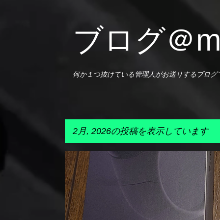
ブログ＠m-
何か１つ抜けている管理人がお送りするブログ
2月, 2026の投稿を表示しています
投
ガジェット
日記
稿