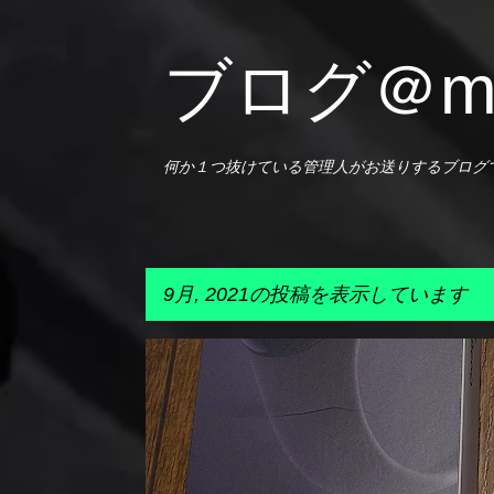
ブログ＠m-
何か１つ抜けている管理人がお送りするブログ
9月, 2021の投稿を表示しています
投
ガジェット
日記
稿