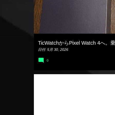
TicWatchからPixel Watc
日付:
5月 30, 2026
0
ガジェット
日記