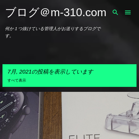
スキップしてメイン コンテンツに移動
ブログ＠m-310.com
何か１つ抜けている管理人がお送りするブログで
す。
7月, 2021の投稿を表示しています
すべて表示
投
稿