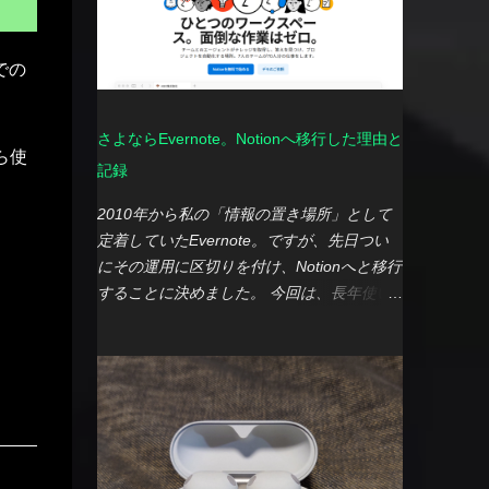
Blueskyへのクロス投稿は実現できました
からV（SIMフリーモデル）と使い続けてい
イバーパンク2077」を購入してみたもの
が、想像していた以上に手間がかかったとい
る私にとって、今回もシリーズを踏襲したの
の、プレイする時間をなかなか確保できず…
うのが正直な感想です。 それでも、GASの
は以下の理由からです。 (1) 総合的な満足度
での
orz なので今回は、 スクウェア・エニックス
知識がほとんどない状態から今回の機能を実
これまでのXperia 1シリーズで普段使いのパ
が提供しているファイナルファンタジー公式
現できたのは大きな収穫でした。今...
フォーマンスに不満がないこと。 また、Vか
ベンチマークソフトを使って、
らSIMフリーモデルを使っていますが、 キ
さよならEvernote。Notionへ移行した理由と
『MINISFORUM HX90G』でどのくらいゲ
ら使
ャリアアプリに悩まされることもなく、機能
記録
ームが快適に動くかを実感だけでもしてみよ
差や価格差を考慮 すると満足度が高い状態
うと思いますｗ ファイナルファンタジー公
2010年から私の「情報の置き場所」として
が続いているため。 (2) デザイン性 結局の
式ベンチマークソフトでの評価 ① ファイナ
定着していたEvernote。ですが、先日つい
ところ、Xperiaのデザインが好みに合ってい
ルファンタジーXIV: 暁月のフィナーレ ベン
にその運用に区切りを付け、Notionへと移行
ること。 (3) 性能への魅力 引き続き魅力を
チマーク ■条件 最高画質 解像度：
することに決めました。 今回は、長年使い
感じるカメラの進化と、Snapdragon搭載機
1920✕1080 フルスクリーン ■測定結果 「非
続けてきたEvernoteを離れることにした理
としての高い省電力性。 発売当初、VIIは製
常に快適」 の評価いただきました。 実際に
由と、新しい「情報の箱」としてNotionをど
造工程不備による不具合が話題になりました
ベンチマーク中の画面見ていても、きれいで
う構築したのか、その記録を残しておこうと
が、その後、販売が再開され品質問題もクリ
動きも十分なめらかに感じましたね。 ②
思います。 Evernoteを離れる理由 Evernote
アになったため、個人...
FINAL FANTASY XV WINDOWS EDITION
を使い始めたのは2010年のこと。当時はあ
ベンチマーク ■条件 高画質 解像度：
らゆるメモやウェブクリップを放り込む、ま
1920✕1080 フルスクリーン ■測定結果
さに自分の「第二の脳」のような存在でし