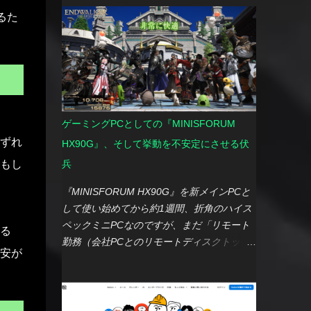
えて改修してくれるのは非常に便利でした。
提供期間切れ 今まで、私はメイン機とサブ
るた
難しい点 既存スクリプトへの機能追加や処
機を分けた2台体制で運用してきました。 メ
理見直し： 一度完成したスクリプトに機能
イン： Xperia 1 V（SIMフリーモデル） サ
を追加したり、処理を見直したりする際は、
ブ（主にナビ用途）： Xperia Ace
新規作成時よりも試行錯誤が増える傾向にあ
III（docomoモデル） この体制で特に大きな
りました。既存スクリプトの内容と要望を伝
不満なく使えていたのですが、両機共に OS
えると、機能追加や処理の見直しはしてくれ
アップデートの提供期間 が気になる時期に
ゲーミングPCとしての『MINISFORUM
るものの、 Geminiが全く無関係な箇所まで
差し掛かりました。 特にサブ機のXperia
ずれ
HX90G』、そして挙動を不安定にさせる伏
勝手に改変してしまう ことが多々あり、そ
Ace IIIは、 セキュリティアップデートの提
もし
れまで正常に動作していた処理まで壊れてし
兵
供も終了 してしまったため、この機会にま
まうことが少なくありませんでした。 想定
とめて見直しが必要だと判断。 そこで、今
『MINISFORUM HX90G』を新メインPCと
外の改変にイライラ： 禁止事項を伝えて
年の冬ボーナスを機に、思い切って2台まと
して使い始めてから約1週間、折角のハイス
も、スクリプトが呼び出しているライブラリ
めて機種変更することにしました。 メイン
ペックミニPCなのですが、まだ「リモート
る
関数を、全く実在しない関数名に勝手に置き
機：Xperia 1 VII（SIMフリーモデル）を選
勤務（会社PCとのリモートディスクトップ
換えるなど、 理解しがたい改変を平気でや
んだ理由 メイン機の乗り換え先は、慣れ親
安が
接続）」や「YouTube視聴」程度の軽い利用
らかす こともあり、正直なところイライラ
しんだ前機種と同シリーズの Xperia 1
にとどまっています。 ゲーミングPCとして
させられる場面もありました。 まとめ 結果
VII（SIMフリーモデル） を選択しました。
も通用するスペックなので、当然ゲームも楽
として、Geminiの助けを借りてXから
Xperia 1シリーズは、III（docomoモデル）
しむつもりでSteamウィンターセールで「サ