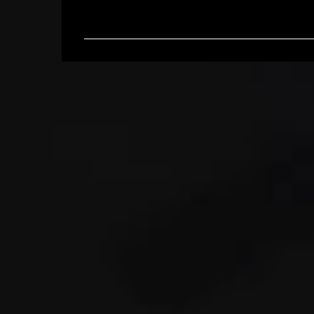
メ
ン
ト