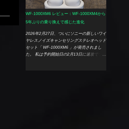
FF14と違って、流石に高画質だと 「快適」
た。 しかし、ここ数年で状況は大きく変わ
まで評価が落ちましたが、ベンチマーク中の
りました。 一番の理由は、やはり 料金の大
WF-1000XM6 レビュー：WF-1000XM4から
画面を見る限り、高画質であれだけ動けば十
幅な高騰 です。利用開始当初に比べると、
分だなとも思いました。 【参考】ベンチマ
5年ぶりの乗り換えで感じた進化
年間利用料は3倍（9,300円/年）にまで膨ら
ーク中のCPU温度 2つのベンチマークソフト
んでいました。 さらに決定打となったの
2026年2月27日、ついにソニーの新しいワイ
を回してもCUPの最高温度は90℃で抑えら
は、最新のプラン体系の変更です。今のスペ
ヤレスノイズキャンセリングステレオヘッド
れている模様。ゲームのベンチマークなら
ックを維持しようとすると、次回更新時には
セット「 WF-1000XM6 」が発売されまし
GPU温度の方を図るぺきだったかなとブロ
さらに上位のプランへの加入が必須となるこ
た。 私は予約開始日の2月13日に速攻でソニ
グ記事書きながら思いましたが、それでもし
とが分かりました。 「これ以上の出費は、
ーストアにてポチり、無事に発売日当日、手
っかり排熱が機能していることを改めて実
さすがにバカバカしいかな」 というのが、
元に届きました。選んだカラーは、これまで
感。 【番外編】挙動を不安定にさせる思わ
正直な心境です。 料金が上がる一方で、機
約5年間愛用してきた先々代モデル「WF-
ぬ（？）伏兵登場… ファイナルファンタジ
能は肥大化し、それとは裏腹に基本的なスペ
1000XM4」と同じ、肌馴染みの良い プラチ
ー公式ベンチマークソフトでの評価ははだい
ックや安定性はかえって改悪されているよう
ナシルバー です。 詳細なスペックや機能に
ぶ優秀でしたが、思わぬところから
に感じます。動作の重さなど、使い勝手の悪
ついては、すでに多くのメディアやガジェッ
『MINISFORUM HX90G』の挙動を不安定
化が進むなかで、 費用対効果は完全に崩壊
ト系の方々が語り尽くしている感もあります
にさせる伏兵 が現れました…それは 「ウィ
してしまいました。 そんなサービスへの不
ので、今回は「なぜ私が買い替えたのか」と
ルスバスター」！！ ベン...
信感が積み重なり、14年間の歴史に終止符
いう理由と、到着直後のファーストインプレ
を打つことにしました。 移行先にNotionを
ッションを綴ってみたいと思います。 買い
選んだ理由 Evernoteに代わるツールをネッ