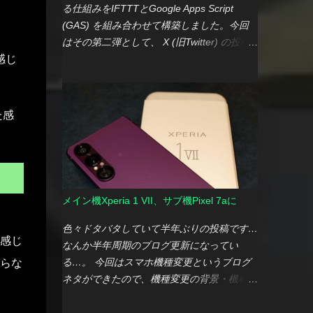
る仕組みをIFTTTとGoogle Apps Script
(GAS) を組み合わせて構築しました。今回
はその第二弾として、 X (旧Twitter) の投稿
感じ
をBlueskyにクロス投稿する機能 を開発しま
した。 IFTTTとGASでクロス投稿に挑戦 今
回も前回と同様に、IFTTTとGASを連携させ
て機能を実現しています。前回との大きな違
た感
いは、 GASスクリプトの大部分をGeminiに
作成してもらった点 です。 Geminiを使って
みて感じたこと 実際にGeminiにスクリプト
作成を依頼する中で、いくつかの気づきがあ
りました。 良い点 新規スクリプト作成がと
メイン機Xperia 1 VII、サブ機Pixel 7aに
にかく手軽： GASに詳しくなくても、要望
を伝えるだけで、ある程度動作するスクリプ
色々ドタバタしていて半年ぶりの投稿です…
感じ
トを提示してくれるため、開発の手間が大幅
なんか半年周期のブログ更新になってい
に削減されました。 バグ修正や改修の柔軟
る…。 今回はスマホ機種変更というブログ
らな
性： バグが発生した場合でも、動作ログを
ネタができたので、機種変更の背景・機種選
伝えれば修正してくれますし、参考になりそ
定について簡単にですが書いていこうと思い
うなサイトのURLを共有すれば、それを踏ま
ます。 機種変更の背景：OSアップデートの