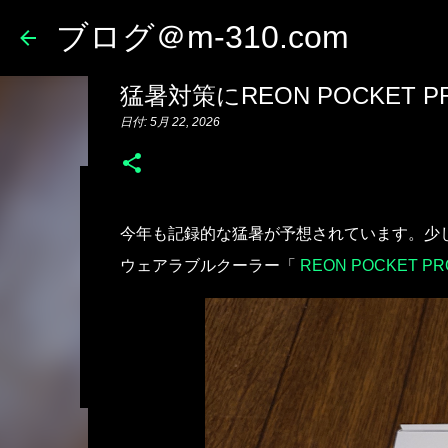
ブログ＠m-310.com
猛暑対策にREON POCKET PR
日付:
5月 22, 2026
TicWatchからPixel Wa
今年も記録的な猛暑が予想されています。少
日付:
5月 30, 2026
ガジェット
日記
ウェアラブルクーラー「
REON POCKET PRO
0